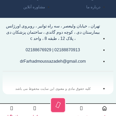
درباره ما
مشاوره آنلاین
تهران ، خیابان ولیعصر ، سه راه توانیر ، روبروی اورژانس
بیمارستان دی ، کوچه دوم گاندی ، ساختمان پزشکان دی
، پلاک 12 ، طبقه 8 ، واحد c
02188870913 | 02188676929
drFarhadmoussazadeh@gmail.com
کلیه حقوق مادی و معنوی این سایت محفوظ می باشد